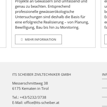
.
Projekte an Gewässern sind umfassend und
e
genau zu beachten. Entsprechend
u
professionelle gewässerökologische
b
Untersuchungen sind deshalb die Basis für
E
eine erfolgreiche Realisierung – von Planung,
e
Bewilligung, Bau bis hin zu Monitoring.
f
MEHR INFORMATION
ITS SCHEIBER ZIVILTECHNIKER GMBH
IN
Messerschmittweg 38
6175 Kematen in Tirol
Tel.: +43/5232/3738
E-Mail:
office@its-scheiber.at