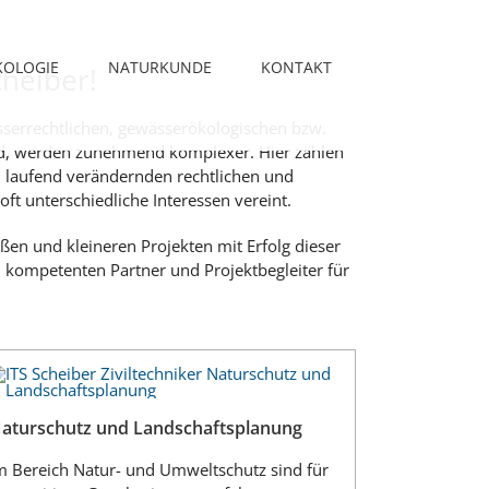
OLOGIE
NATURKUNDE
KONTAKT
cheiber!
serrechtlichen, gewässerökologischen bzw.
nd, werden zunehmend komplexer. Hier zählen
h laufend verändernden rechtlichen und
 unterschiedliche Interessen vereint.
roßen und kleineren Projekten mit Erfolg dieser
 kompetenten Partner und Projektbegleiter für
aturschutz und Landschaftsplanung
m Bereich Natur- und Umweltschutz sind für