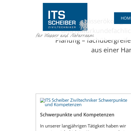
Zum
Inhalt
springen
HOM
Gewässerökologis
und Naturkundefachli
Planung – fachübergreif
aus einer Ha
Schwerpunkte und Kompetenzen
In unserer langjährigen Tätigkeit haben wir