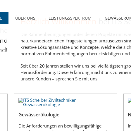
E
ÜBER UNS
LEISTUNGSSPEKTRUM
GEWÄSSERÖK
Herzlich Willkommen
bei ITS S
che
che
Die Rahmenbedingungen unter denen Projekte mit was
end
naturkundefachlichen Fragestellungen umzusetzen si
kreative Lösungsansätze und Konzepte, welche die sic
nd!
normativen Rahmenbedingungen berücksichtigen und oft
Seit über 20 Jahren stellen wir uns bei vielfältigsten g
Herausforderung. Diese Erfahrung macht uns zu einem
unsere Kunden – sprechen Sie mit uns!
Gewässerökologie
N
Die Anforderungen an bewilligungsfähige
I